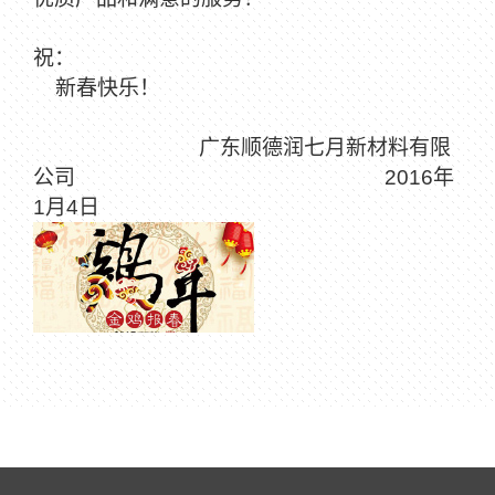
祝：
新春快乐！
广东顺德润七月新材料有限
公司
2016
年
1
月
4
日