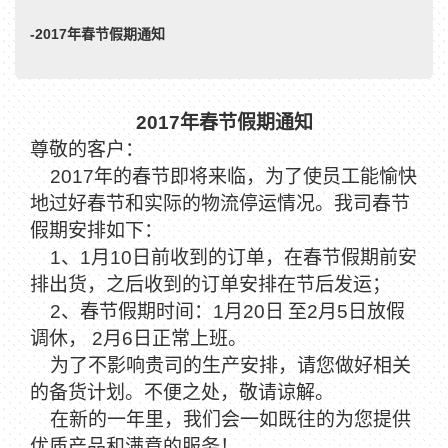
-2017年春节假期通知
2017
年春节假期通知
尊敬的客户：
2017
年的春节即将来临，为了使员工能愉快
地过好春节和实际的物流停运情况。我司春节
假期安排如下：
1
、
1
月
10
日前收到的订单，在春节假期前安
排出货，之后收到的订单安排在节后发运；
2
、春节假期时间：
1
月
20
日
至
2
月
5
日放假
调休，
2
月
6
日正常上班。
为了不影响贵司的生产安排，请您做好相关
的备货计划。不便之处，敬请谅解。
在新的一年里，我们会一如既往的为您提供
优质产品和满意的服务！