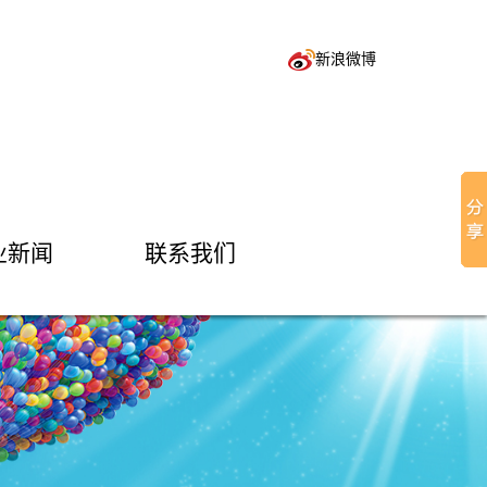
新浪微博
业新闻
联系我们