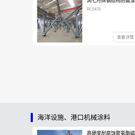
润七月牌钢结构防腐漆
RC0470
查看详情
海洋设施、港口机械涂料
高硬度耐腐蚀聚氨酯磁