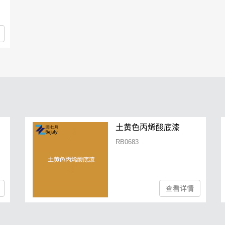
土黄色丙烯酸底漆
RB0683
查看详情