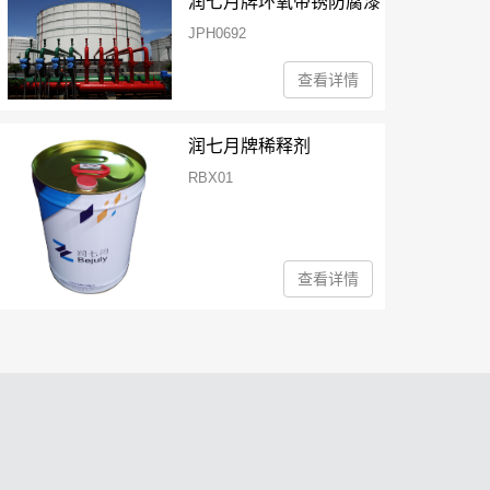
润七月牌环氧带锈防腐漆
JPH0692
查看详情
润七月牌稀释剂
RBX01
查看详情