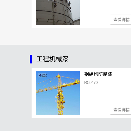
查看详情
工程机械漆
钢结构防腐漆
RC0470
查看详情