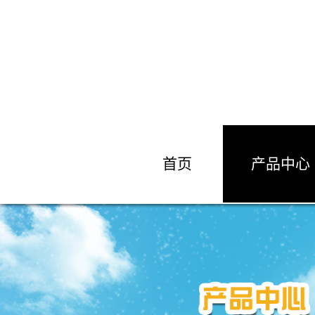
首页
产品中心