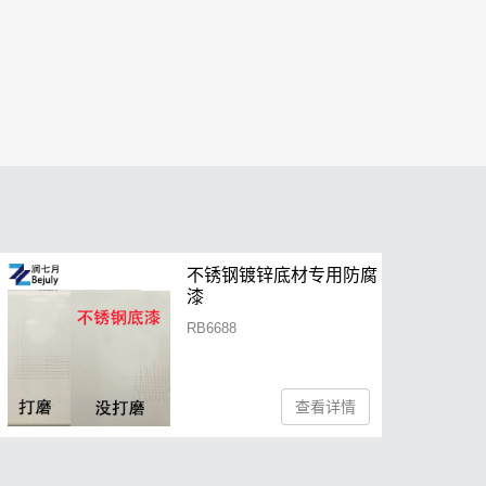
不锈钢镀锌底材专用防腐
漆
RB6688
查看详情