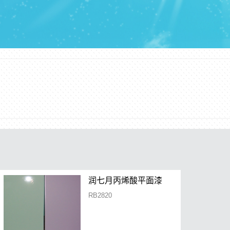
润七月丙烯酸平面漆
RB2820